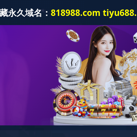
全
咨
理设备制造
中心
产品视频
新闻动态
客