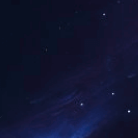
印染污水处理设备
电镀污水处理设备
气浮机设备
污泥脱水设备
养殖
厌氧塔
砂滤罐
斜管沉淀池
格栅除污机