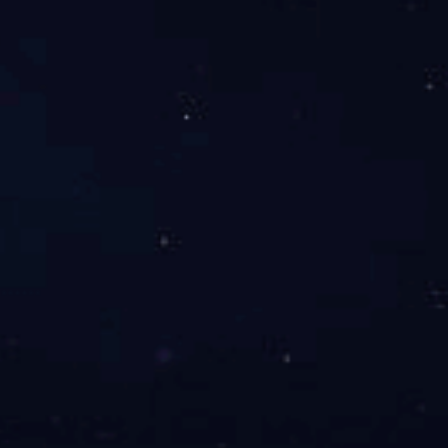
5
尾页
峻翰环保
JUNHAN ENVIRONMENTAL