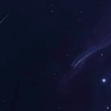
真空过滤机
一体化污水处理设备
生活污水处理设备
医院污水处理设备
养殖污水处理设备
屠宰污水处理设备
一
工业污水处理设备
食品污水处理设备