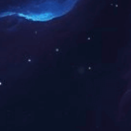
废气处理设备
食
一体化净水设备
磁混凝高效沉淀池
固液分离设备
开云中国
开云手机入口
泥
联系人：徐经理