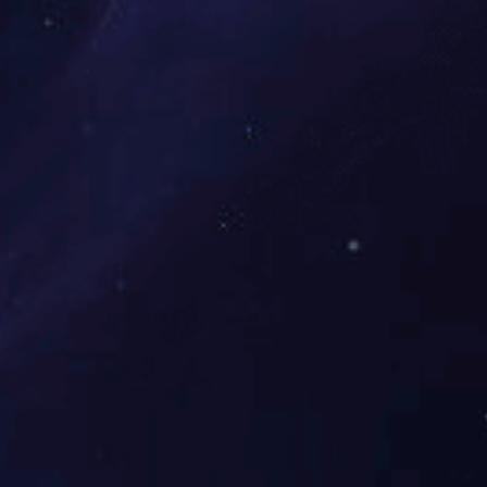
品污水处理设备
印染污水处理设备
浆固液分离设备
泥浆固液分离设备