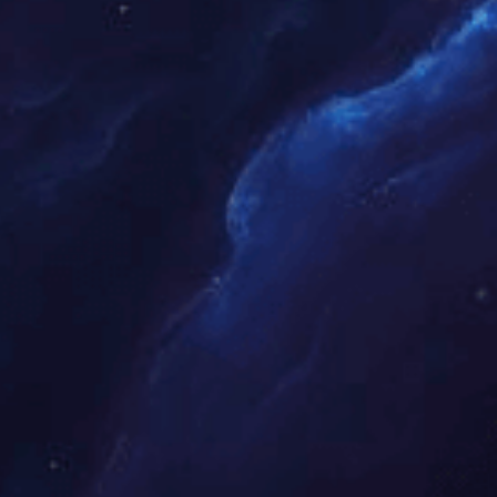
污水处理、别墅区生活污水处理、写字楼生活污水处理
活污水处理、职工宿舍生活污水处理
迹等旅游风景区生活污水处理
处理、军队生活污水处理、机关单位生活污水处理
医疗机构生活污水处理
活污水处理、食堂生活污水处理、洗浴中心生活污水处理
环境要求较高场所
处理、高速公路收费站生活污水处理、高速公路服务区生活污水
了一体化污水处理设备，随着我国政策的支持，我过污水处理已
的技术也要不断革新和发展。总体来说，该技术主要研究主体工
和填料性能的提高等方面，来进一步提高处理效率，降低耗能，
备逐渐发展为接触氧化法和
MBR
工艺。尤其是
MBR
工艺成为近年
更低。出水水质能达到城镇污水处理排放一级
A
标准。一体化污
平时不需要专人进行管理，只需适时的进行维护与保养。我们的