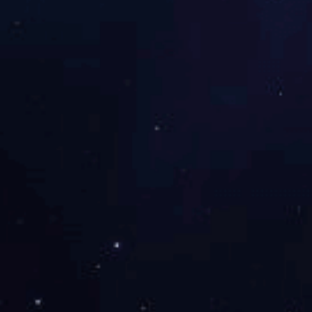
Q Q：441794626
邮箱：441794626@qq.com
网址：
www.coeurolinegraphic.com
地址：诸城市龙都街道工业园33
号
产品中心
快速链接
开云手机入口
关于我们
真空过滤机
产品中心
一体化污水处理设备
客户案例