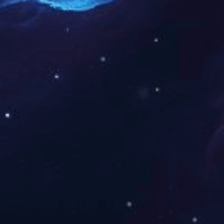
一体化净水设备
磁混凝高效沉淀池
固液分离设备
开云中国
开云手机入口
联系人：徐经理
手机：13964675100（微信同
号）