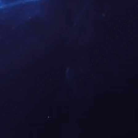
处理、飞机生活污水处理、码头 生活污水处理、商业街区生
经取得了显著成效，这要求我们对于污水处理应用于实践的要
艺的改进、工艺
突显一体化处理设备的优势。
来的一个研究热点。相比接触氧化法，
MBR
工艺处理效果更
水处理设备省时省力，既提高了作业效率，有能降低能耗，有
一体化污水处理设备采用防腐蚀材质，还大大提高了使用的寿