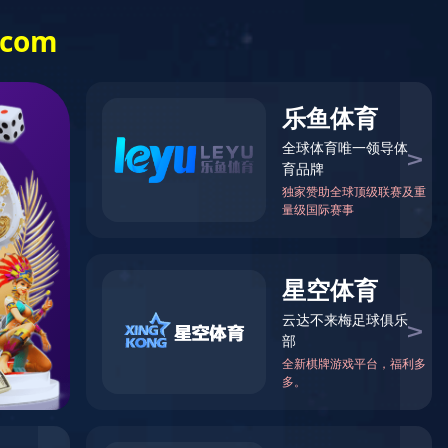
在线留言
开云中国
网站管理
|
|
139-6467-5100
国统一
询热线
户案例
在线留言
开云中国