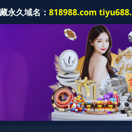
全
咨
理设备制造
中心
产品视频
新闻动态
客