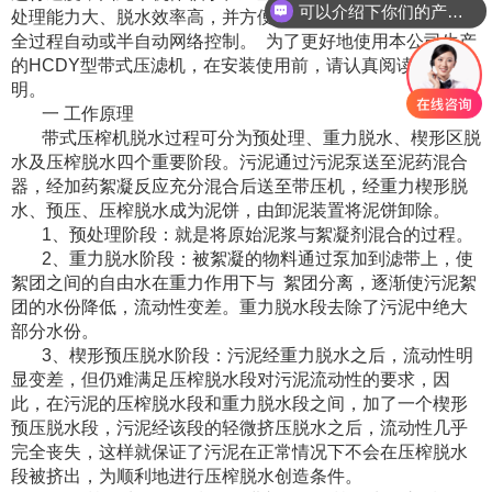
可以介绍下你们的产品么
处理能力大、脱水效率高，并方便与其它污水处理设备实行
全过程自动或半自动网络控制。 为了更好地使用本公司生产
的HCDY型带式压滤机，在安装使用前，请认真阅读以下说
明。
一 工作原理
带式压榨机脱水过程可分为预处理、重力脱水、楔形区脱
水及压榨脱水四个重要阶段。污泥通过污泥泵送至泥药混合
器，经加药絮凝反应充分混合后送至带压机，经重力楔形脱
水、预压、压榨脱水成为泥饼，由卸泥装置将泥饼卸除。
1、预处理阶段：就是将原始泥浆与絮凝剂混合的过程。
2、重力脱水阶段：被絮凝的物料通过泵加到滤带上，使
絮团之间的自由水在重力作用下与 絮团分离，逐渐使污泥絮
团的水份降低，流动性变差。重力脱水段去除了污泥中绝大
部分水份。
3、楔形预压脱水阶段：污泥经重力脱水之后，流动性明
显变差，但仍难满足压榨脱水段对污泥流动性的要求，因
此，在污泥的压榨脱水段和重力脱水段之间，加了一个楔形
预压脱水段，污泥经该段的轻微挤压脱水之后，流动性几乎
完全丧失，这样就保证了污泥在正常情况下不会在压榨脱水
段被挤出，为顺利地进行压榨脱水创造条件。