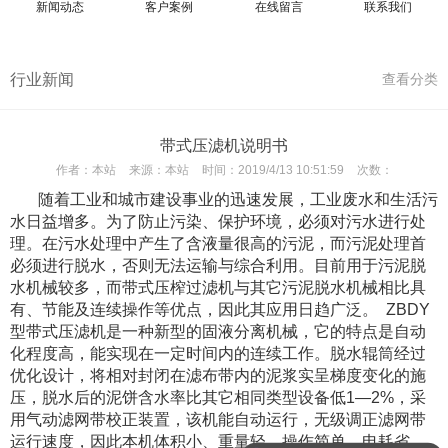
新闻动态
客户案例
在线留言
联系我们
行业新闻
查看分类
带式压滤机说明书
作者：
本站
来源：
本站
时间：
2019/4/13 10:51:59
次数：
随着工业和城市建设事业的迅速发展，工业废水和生活污
水日益增多。为了防止污染、保护环境，必须对污水进行处
理。在污水处理中产生了含液量很高的污泥，而污泥处理首
必须进行脱水，否则无法运输与综合利用。目前用于污泥脱
水机械较多，而带式压榨过滤机与其它污泥脱水机械相比具
有、节能及连续操作等优点，因此其应用日趋广泛。 ZBDY
型带式压滤机是一种新型的固液分离机械，它的特点是自动
化程度高，能实现在一定时间内的连续工作。脱水辊筒经过
优化设计，将相对封闭在滤布带内的泥浆实呈梯度变化的施
压，脱水后的泥饼含水率比其它相同类型设备低1—2%，采
用气动滤网带校正装置，该机能自动运行，无级调正滤网带
运行速度，因此本机体积小、重量轻、操作简单、电耗省、