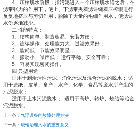
4、压榨脱水阶段：指污泥进入一个压榨脱水辊之后，在
滤带张力的作用下，使上、下滤带夹着滤饼绕着压榨辊进行
反复地挤压与剪切作用，脱除了大量的毛细作用水，使滤饼
水份逐渐减少。
二 性能特点：
1、结构简单、制造容易、安装方便；
2、连续操作、处理能力大、过滤效果好；
3、能耗低、节能效果明显；
4、振动小、噪声低； 运行平稳、安全可靠；
5、容易实现密闭操作。
四 典型用途
适用于剩余活性污泥、消化污泥及混合污泥的脱水； 适
用于造纸、皮革、畜产、水产、化学、食品等废水所产生的
污泥脱水；
适用于上水污泥脱水； 适用于高炉、转炉、烧结等冶金
污泥脱水。
上一条：
气浮设备的故障处理方法
下一条：
峻翰治理污水的重要意义