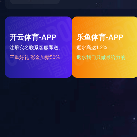
网站首页
/
新闻动态
/
行业新闻
新闻动态
污水治理
行业新闻
农村污水治理
随着人民
公司动态