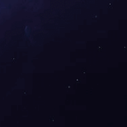
多的农村污水没有得到处理，建设投资市场空间增加。
到32.3%；地下水的水质污染依然严重，水质优良的监测
，较差差的监测点比例为60.1%，超标指标主要包括锰、铁、
化物等。