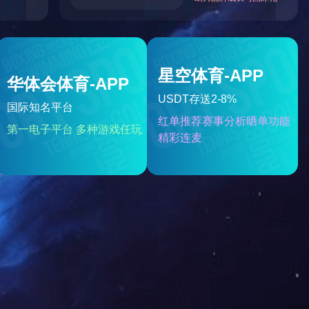
和农村
次数：
市场潜力仍未完全释放。随着生态文明建设的持续推进，
污水治理之后的下一片蓝海。根据住建部信息，住建部下