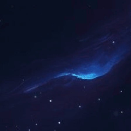
一步对农村污
根据显示
点比例仅占10
总硬度、溶解
开云中国
本文网址：
开云手机入口
联系人：徐经理
手机：13964675100（微信同
号）
Q Q：441794626
邮箱：441794626@qq.com
网址：
www.coeurolinegraphic.com