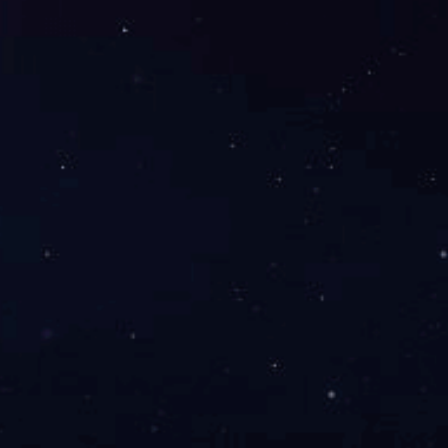
峻翰环保
JUNHAN ENVIRONMENTAL