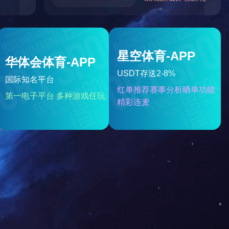
及原理
次数：
力、纺织、食品、酿造、市政等行业的污水处理系统，是