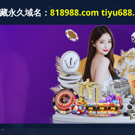
全
咨
理设备制造
中心
产品视频
新闻动态
客