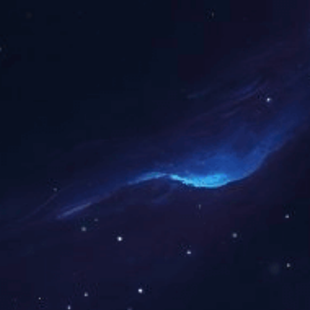
浅层气浮
面，从而达到
浅层气浮
本文网址：
开云中国
开云手机入口
联系人：徐经理
手机：13964675100（微信同
号）
Q Q：441794626
邮箱：441794626@qq.com
网址：
www.coeurolinegraphic.com