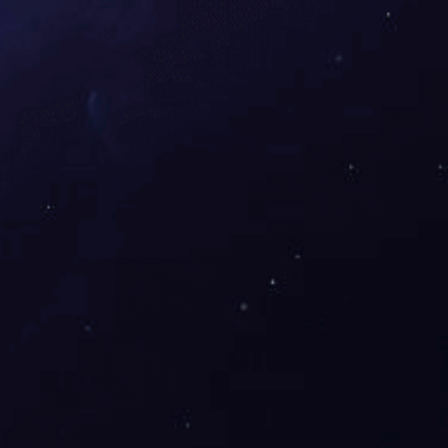
溶气水中释放出的微小气泡，将水中的悬浮物或油浮出水
收集装置、溢流调节装置、旋转进水布水机构等。