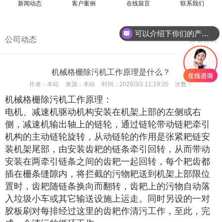
新闻动态
客户案例
在线留言
联系我们
可以介绍下你们的产品么
公司动态
查看分类
机械格栅除污机工作原理是什么？
作者：
本站
来源：
本站
时间：
2026/3/3 11:19:35
次数：
机械格栅除污机
工作原理：
电机、减速机驱动机构安装在机架上部的左侧或右
侧，减速机输出轴上的链轮，通过链轮带动链耙牵引
机构的主动链轮旋转，从动链轮的作用是张紧耙链安
装机架尾部，由安装齿耙的链条牵引回转，从而带动
安装在两牵引链条之间的齿耙一起回转，每个耙齿都
插在栅条缝隙内，将拦截的污物耙送到机架上部限位
置时，齿耙随链条换向而翻转，齿耙上的污物自动落
入垃圾小车或其它输送设施上运走。同时另设的一对
胶板刷对每排经过这里的齿耙作清污工作，至此，完