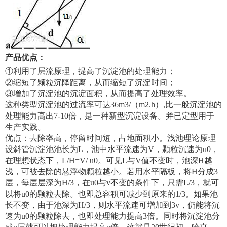
产品优点
：
①利用了层流原理，提高了沉淀池的处理能力；
②缩短了颗粒沉降距离，从而缩短了沉淀时间；
③增加了沉淀池的沉淀面积，从而提高了处理效率。
这种类型沉淀池的过流率可达36m3/（m2.h）,比一般沉淀池的
处理能力高出7-10倍，是一种新型沉淀设备。并已定型用于
生产实践。
优点：去除率高，停留时间短，占地面积小。浅池理论原理
设斜管沉淀池池长为L，池中水平流速为V，颗粒沉速为u0，
在理想状态下，L/H=V/ u0。可见L与V值不变时，池深H越
浅，可被去除的悬浮物颗粒越小。若用水平隔板，将H分成3
层，每层层深为H/3，在u0与v不变的条件下，只需L/3，就可
以将u0的颗粒去除。也即总容积可减少到原来的1/3。如果池
长不变，由于池深为H/3，则水平流速可增加到3v，仍能将沉
速为u0的颗粒除去，也即处理能力提高3倍。同时将沉淀池分