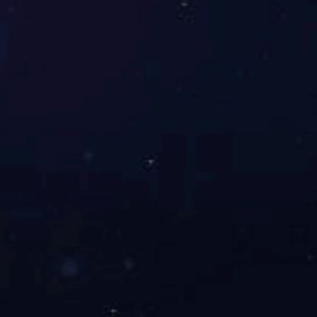
联系方式
联系人：徐经理
手机：13964675100
邮箱：441794626@qq.com