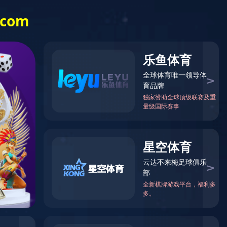
在线留言
开云中国
网站管理
|
|
139-6467-5100
国统一
询热线
户案例
在线留言
开云中国