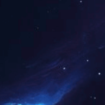
1
、生活小区生活
电镀污水处理设备
2
、各行业工厂生
3
、公园、名胜古
4
、学校生活污水
气浮机设备
5
、医院及中小型
6
、宾馆、酒店生
污泥脱水设备
7
、其他对场地、
8
、车站生活污水
活污水处理
厌氧塔
80
年代我国引入
求也提高，我们
砂滤罐
流程的优先组合
目前，一体化设
好，剩余污泥率
斜管沉淀池
安全报警装置，
命。
格栅除污机
废气处理设备