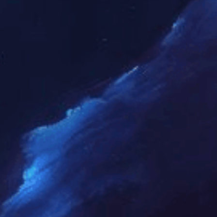
设备
一件任重而道远的艰巨任务。我们既要做到经济发展的同时，