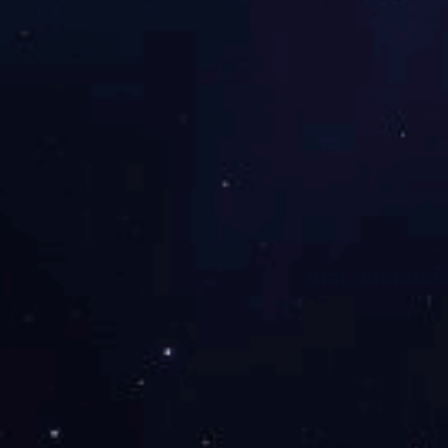
Q Q：441794626
邮箱：441794626@qq.com
网址：
www.coeurolinegraphic.com
地址：诸城市龙都街道工业园33
号
产品中心
快速链接
开云手机入口
关于我们
真空过滤机
产品中心
一体化污水处理设备
客户案例