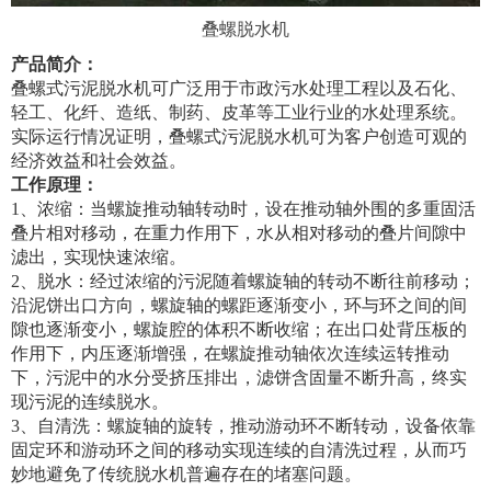
叠螺脱水机
产品简介：
叠螺式污泥脱水机可广泛用于市政污水处理工程以及石化、
轻工、化纤、造纸、制药、皮革等工业行业的水处理系统。
实际运行情况证明，叠螺式污泥脱水机可为客户创造可观的
经济效益和社会效益。
工作原理：
1、浓缩：当螺旋推动轴转动时，设在推动轴外围的多重固活
叠片相对移动，在重力作用下，水从相对移动的叠片间隙中
滤出，实现快速浓缩。
2、脱水：经过浓缩的污泥随着螺旋轴的转动不断往前移动；
沿泥饼出口方向，螺旋轴的螺距逐渐变小，环与环之间的间
隙也逐渐变小，螺旋腔的体积不断收缩；在出口处背压板的
作用下，内压逐渐增强，在螺旋推动轴依次连续运转推动
下，污泥中的水分受挤压排出，滤饼含固量不断升高，终实
现污泥的连续脱水。
3、自清洗：螺旋轴的旋转，推动游动环不断转动，设备依靠
固定环和游动环之间的移动实现连续的自清洗过程，从而巧
妙地避免了传统脱水机普遍存在的堵塞问题。