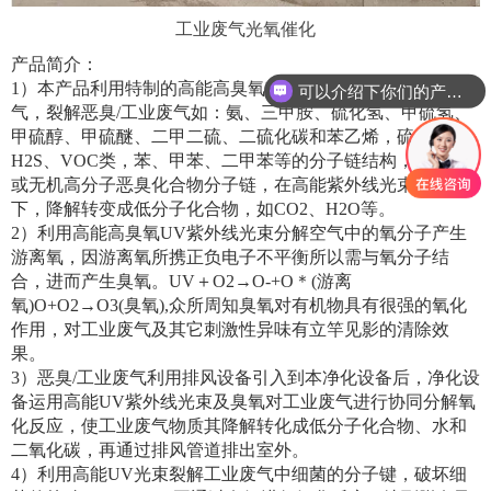
工业废气光氧催化
产品简介：
1）本产品利用特制的高能高臭氧UV紫外线光束照射工业废
可以介绍下你们的产品么
气，裂解恶臭/工业废气如：氨、三甲胺、硫化氢、甲硫氢、
甲硫醇、甲硫醚、二甲二硫、二硫化碳和苯乙烯，硫化物
H2S、VOC类，苯、甲苯、二甲苯等的分子链结构，使有机
或无机高分子恶臭化合物分子链，在高能紫外线光束照射
下，降解转变成低分子化合物，如CO2、H2O等。
2）利用高能高臭氧UV紫外线光束分解空气中的氧分子产生
游离氧，因游离氧所携正负电子不平衡所以需与氧分子结
合，进而产生臭氧。UV＋O2→O-+O＊(游离
氧)O+O2→O3(臭氧),众所周知臭氧对有机物具有很强的氧化
作用，对工业废气及其它刺激性异味有立竿见影的清除效
果。
3）恶臭/工业废气利用排风设备引入到本净化设备后，净化设
备运用高能UV紫外线光束及臭氧对工业废气进行协同分解氧
化反应，使工业废气物质其降解转化成低分子化合物、水和
二氧化碳，再通过排风管道排出室外。
4）利用高能UV光束裂解工业废气中细菌的分子键，破坏细