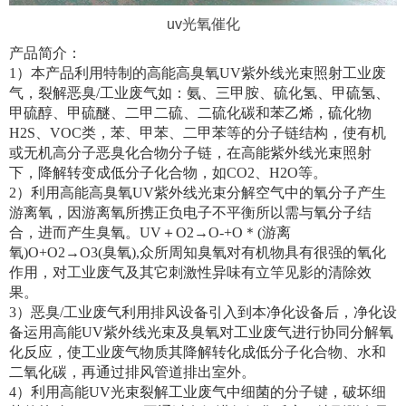
uv光氧催化
产品简介：
1）本产品利用特制的高能高臭氧UV紫外线光束照射工业废
气，裂解恶臭/工业废气如：氨、三甲胺、硫化氢、甲硫氢、
甲硫醇、甲硫醚、二甲二硫、二硫化碳和苯乙烯，硫化物
H2S、VOC类，苯、甲苯、二甲苯等的分子链结构，使有机
或无机高分子恶臭化合物分子链，在高能紫外线光束照射
下，降解转变成低分子化合物，如CO2、H2O等。
2）利用高能高臭氧UV紫外线光束分解空气中的氧分子产生
游离氧，因游离氧所携正负电子不平衡所以需与氧分子结
合，进而产生臭氧。UV＋O2→O-+O＊(游离
氧)O+O2→O3(臭氧),众所周知臭氧对有机物具有很强的氧化
作用，对工业废气及其它刺激性异味有立竿见影的清除效
果。
3）恶臭/工业废气利用排风设备引入到本净化设备后，净化设
备运用高能UV紫外线光束及臭氧对工业废气进行协同分解氧
化反应，使工业废气物质其降解转化成低分子化合物、水和
二氧化碳，再通过排风管道排出室外。
4）利用高能UV光束裂解工业废气中细菌的分子键，破坏细