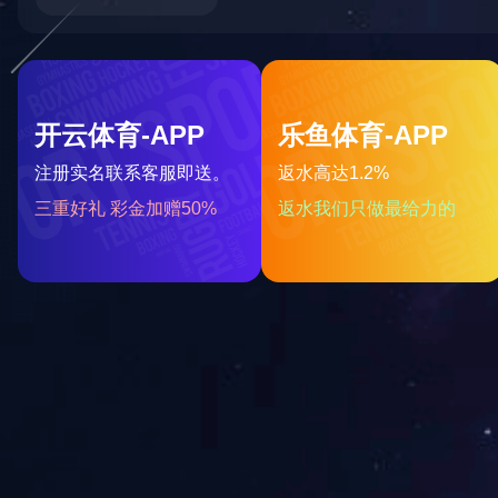
网站首页
/
产品视频
关于我们
公司介绍
企业文化