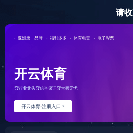
欢迎光临开云手机入口官方网站！
开云手机入口
专注于污水处理设备与废水处
网站首页
关于我们
产品