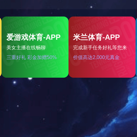
大型压滤机使用视
时间：2020-12-23 16:21:16
浏览