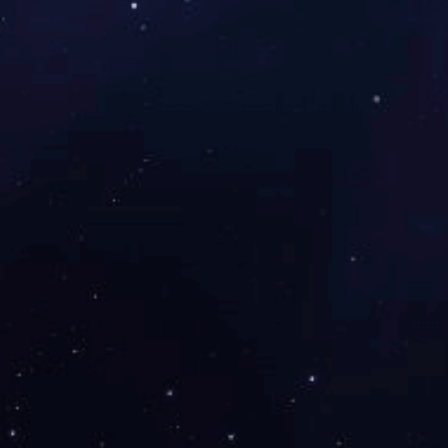
地址：诸城市龙都街道工业园33
号
产品中心
快速链接
开云手机入口
关于我们
真空过滤机
产品中心
一体化污水处理设备
客户案例
生活污水处理设备
新闻动态
医院污水处理设备
产品视频