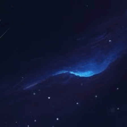
开云中国
开云手机入口
联系人：徐经理
本文网址：
手机：13964675100（微信同
号）
Q Q：441794626
邮箱：441794626@qq.com
网址：
www.coeurolinegraphic.com