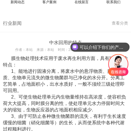
新闻动态
客户案例
在线留言
联系我们
行业新闻
查看分类
中水回用的特点
可以介绍下你们的产品么
作者：
本站
来源：
本站
时间：
2023/10/27 13:40:09
次数：
膜生物处理技术应用于废水再生利用方面，具有以下几个
特点：
1、能地进行固液分离，将废水中的悬浮物质、胶体物
质、生物单元流失的微生物菌群与已净化的水分开。分离工
艺简单，占地面积小，出水水质好，一般不须经三级处理即
可回用。
2、可使生物处理单元内生物量维持在高浓度，使容积负
荷大大提高，同时膜分离的性，使处理单元水力停留时间大
大的缩短，生物反应器的占地面积相应减少.
3、由于可防止各种微生物菌群的流失，有利于生长速度
缓慢的细菌（硝化细菌等）的生长，从而使系统中各种代谢
过程顺利进行。