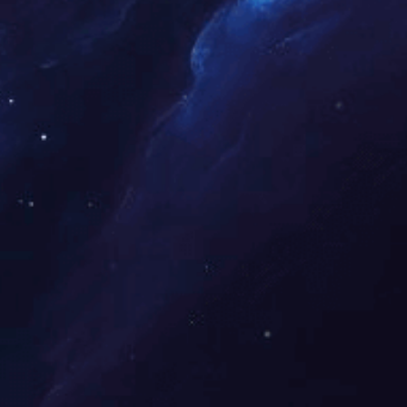
平流式溶气气浮