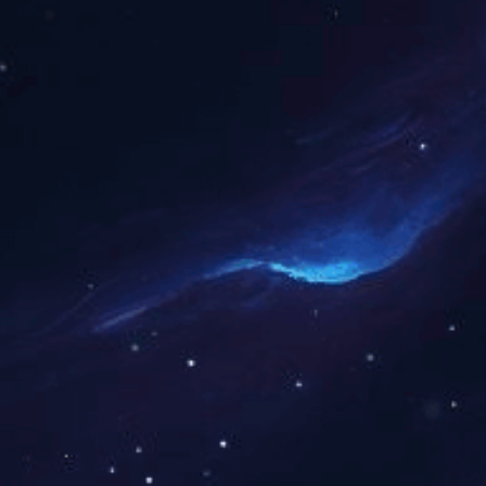
开云中国
开云手机入口
联系人：徐经理
手机：13964675100（微信同
号）
Q Q：441794626
邮箱：441794626@qq.com
网址：
介绍
www.coeurolinegraphic.com