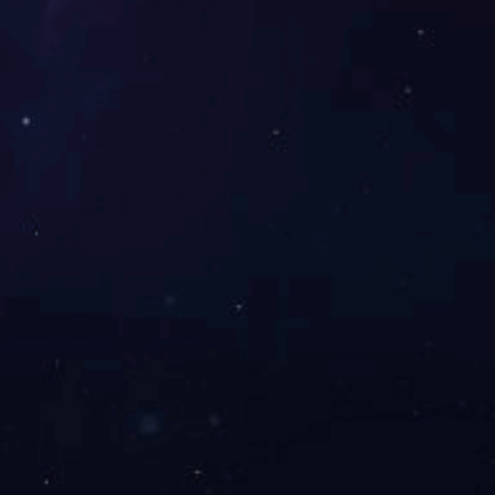
联系方式
联系人：徐经理
手机：13964675100
邮箱：441794626@qq.com
地址：山东省诸城市龙都街道工业园33号